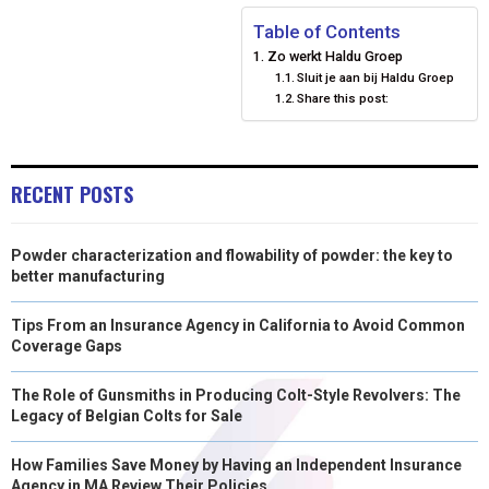
E
E
E
E
E
I
B
E
E
L
Table of Contents
Zo werkt Haldu Groep
O
O
O
O
O
T
O
R
D
Sluit je aan bij Haldu Groep
Share this post:
N
N
N
N
N
T
O
E
I
E
K
S
N
R
T
RECENT POSTS
)
Powder characterization and flowability of powder: the key to
better manufacturing
Tips From an Insurance Agency in California to Avoid Common
Coverage Gaps
The Role of Gunsmiths in Producing Colt-Style Revolvers: The
Legacy of Belgian Colts for Sale
How Families Save Money by Having an Independent Insurance
Agency in MA Review Their Policies