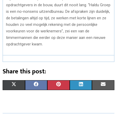
opdrachtgevers in de bouw, duurt dit nooit lang. “Haldu Groep
is een no-nonsens uitzendbureau. De afspraken zijn duidelijk,
de betalingen altijd op tijd, ze werken met korte lijnen en ze
houden zo veel mogelijk rekening met de persoonlijke
voorkeuren voor de werknemers”, zei een van de
timmermannen die eerder op deze manier aan een nieuwe
opdrachtgever kwam.
Share this post:
S
S
S
S
S
X
F
P
L
E
H
H
H
H
H
(
A
I
I
M
A
A
A
A
A
T
C
N
N
A
R
R
R
R
R
W
E
T
K
I