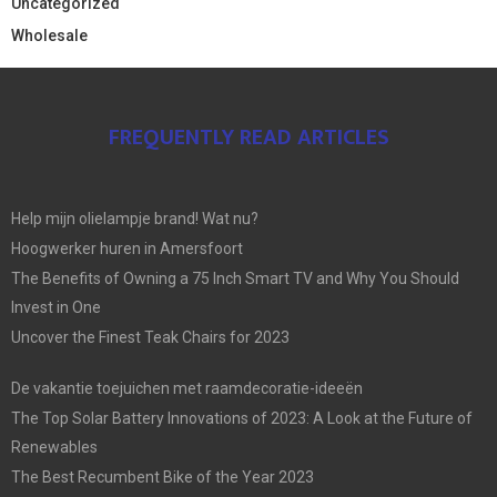
Uncategorized
Wholesale
FREQUENTLY READ ARTICLES
Help mijn olielampje brand! Wat nu?
Hoogwerker huren in Amersfoort
The Benefits of Owning a 75 Inch Smart TV and Why You Should
Invest in One
Uncover the Finest Teak Chairs for 2023
De vakantie toejuichen met raamdecoratie-ideeën
The Top Solar Battery Innovations of 2023: A Look at the Future of
Renewables
The Best Recumbent Bike of the Year 2023