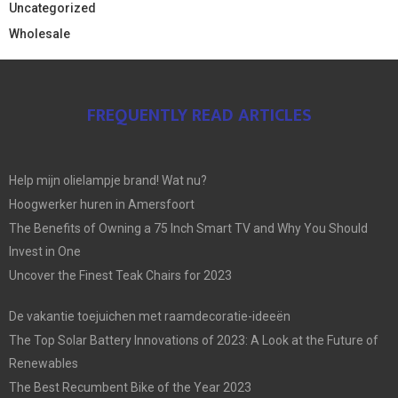
Uncategorized
Wholesale
FREQUENTLY READ ARTICLES
Help mijn olielampje brand! Wat nu?
Hoogwerker huren in Amersfoort
The Benefits of Owning a 75 Inch Smart TV and Why You Should
Invest in One
Uncover the Finest Teak Chairs for 2023
De vakantie toejuichen met raamdecoratie-ideeën
The Top Solar Battery Innovations of 2023: A Look at the Future of
Renewables
The Best Recumbent Bike of the Year 2023