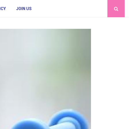
ICY
JOIN US