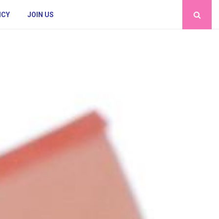
ICY
JOIN US