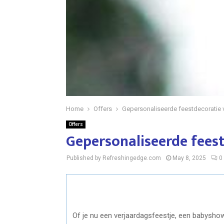
Home
Offers
Gepersonaliseerde feestdecoratie 
Offers
Gepersonaliseerde feest
Published by Refreshingedge.com
May 8, 2025
0
Of je nu een verjaardagsfeestje, een babyshow