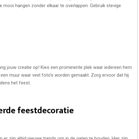
ze mooi hangen zonder elkaar te overlappen. Gebruik stevige
hang jouw creatie op! Kies een prominente plek waar iedereen hem
 een muur waar veel foto’s worden gemaakt. Zorg ervoor dat hij
jdens het feest.
erde feestdecoratie
n er zijn altijd nieuwe trends om in de gaten te houden. Hier zijn