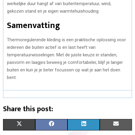
werkelijke duur hangt af van buitentemperatuur, wind,
gekozen stand en je eigen warmtehuishouding.
Samenvatting
Thermoregulerende kleding is een praktische oplossing voor
iedereen die buiten actief is en last heeft van
temperatuurwisselingen. Met de juiste keuze in standen,
pasvorm en laagjes beweeg je comfortabeler, blijf je langer
buiten en kun je je beter focussen op wat je aan het doen
bent.
Share this post:
S
S
S
S
X
F
L
E