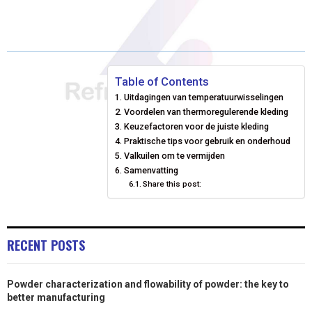
H
H
H
H
(
A
I
M
A
A
A
A
T
C
N
A
R
R
R
R
W
E
K
I
E
E
E
E
I
B
E
L
Table of Contents
Uitdagingen van temperatuurwisselingen
O
O
O
O
T
O
D
Voordelen van thermoregulerende kleding
N
N
N
N
T
Keuzefactoren voor de juiste kleding
O
I
Praktische tips voor gebruik en onderhoud
E
K
N
Valkuilen om te vermijden
Samenvatting
R
Share this post:
)
RECENT POSTS
Powder characterization and flowability of powder: the key to
better manufacturing