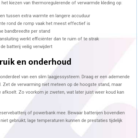
t bij het kiezen van thermoregulerende of verwarmde kleding op:
elen tussen extra warmte en langere accuduur
e rond de romp vaak het meest effectief is
he bandbreedte per stand
sluiting werkt efficiënter dan te ruim of te strak
 batterij veilig verwijdert
bruik en onderhoud
s onderdeel van een slim laagjessysteem. Draag er een ademende
d. Zet de verwarming niet meteen op de hoogste stand, maar
je afkoelt. Zo voorkom je zweten, wat later juist weer koud kan
reservebatterij of powerbank mee. Bewaar batterijen bovendien
niet gebruikt; lage temperaturen kunnen de prestaties tijdelijk