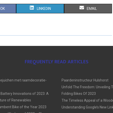
S
S
OOK
LINKEDIN
EMAIL
H
H
A
A
R
R
E
E
O
O
FREQUENTLY READ ARTICLES
N
N
oejuichen met raamdecoratie-
Paardeninstructeur Hulshorst
Unfold The Freedom: Unveiling 
 Battery Innovations of 2023: A
Folding Bikes Of 2023
uture of Renewables
The Timeless Appeal of a Woo
mbent Bike of the Year 2023
Understanding Google’s New Link