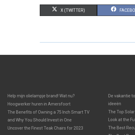
S
S
X (TWITTER)
FACEB
H
H
A
A
R
R
E
E
O
O
N
N
Help mijn olielampje brand! Wat nu?
De vakantie t
ideeën
Hoogwerker huren in Amersfoort
The Top Solar
The Benefits of Owning a 75 Inch Smart TV
Look at the F
and Why You Should Invest in One
The Best Recu
Uncover the Finest Teak Chairs for 2023