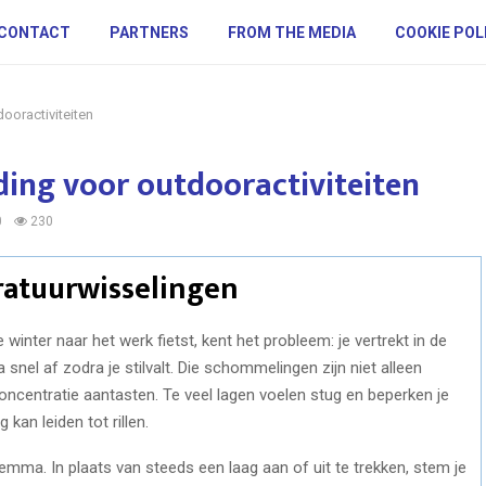
CONTACT
PARTNERS
FROM THE MEDIA
COOKIE POL
ooractiviteiten
ing voor outdooractiviteiten
0
230
atuurwisselingen
winter naar het werk fietst, kent het probleem: je vertrekt in de
snel af zodra je stilvalt. Die schommelingen zijn niet alleen
ncentratie aantasten. Te veel lagen voelen stug en beperken je
 kan leiden tot rillen.
emma. In plaats van steeds een laag aan of uit te trekken, stem je