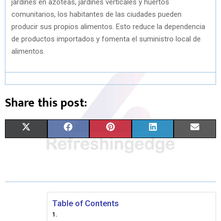
jardines en azoteas, jardines verticales y huertos
comunitarios, los habitantes de las ciudades pueden
producir sus propios alimentos. Esto reduce la dependencia
de productos importados y fomenta el suministro local de
alimentos.
Share this post:
S
S
S
S
S
X
F
P
L
E
H
H
H
H
H
(
A
I
I
M
A
A
A
A
A
T
C
N
N
A
R
R
R
R
R
W
E
T
K
I
E
E
E
E
E
I
B
E
E
L
Table of Contents
O
O
O
O
O
T
O
R
D