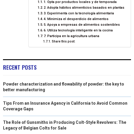
1. Opta por productos locales y de temporada
2. Adopta hábitos alimenticios basados en plantas
N
N
N
N
N
T
O
E
I
3. Experimenta con la tecnología alimentaria
4. Minimiza el desperdicio de alimentos
E
K
S
N
5. Apoya a empresas de alimentos sostenibles
R
T
6. Utiliza tecnología inteligente en la cocina
7. Participa en la agricultura urbana
)
Share this post:
RECENT POSTS
Powder characterization and flowability of powder: the key to
better manufacturing
Tips From an Insurance Agency in California to Avoid Common
Coverage Gaps
The Role of Gunsmiths in Producing Colt-Style Revolvers: The
Legacy of Belgian Colts for Sale